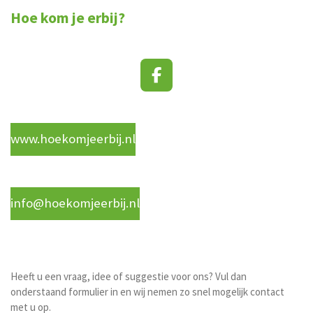
Hoe kom je erbij?
F
a
c
e
www.hoekomjeerbij.nl
b
o
o
k
info@hoekomjeerbij.nl
Heeft u een vraag, idee of suggestie voor ons? Vul dan
onderstaand formulier in en wij nemen zo snel mogelijk contact
met u op.