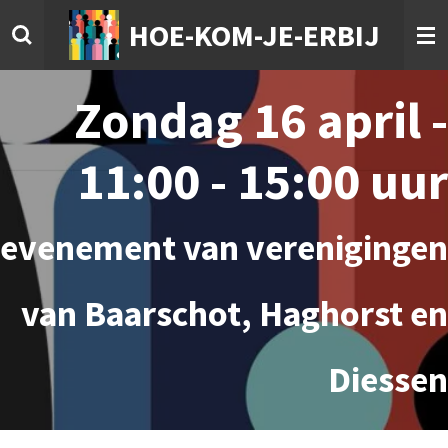
Ga
HOE-KOM-JE-ERBIJ
direct
naar
de
Zondag 16 april -
hoofdinhoud
11:00 - 15:00 uur
evenement van verenigingen
van Baarschot, Haghorst en
Diessen